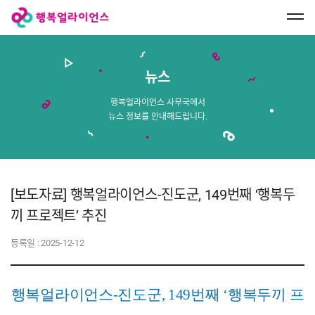
행
복
얼
라
이
언
스
뉴스
메
인
페
행복얼라이언스 사무국에서
이
뉴스 정보를 안내해드립니다.
지
로
이
동
[보도자료] 행복얼라이언스-진도군, 149번째 ‘행복두
끼 프로젝트’ 추진
등록일 :
2025-12-12
행복얼라이언스-진도군, 149번째 ‘행복두끼 프