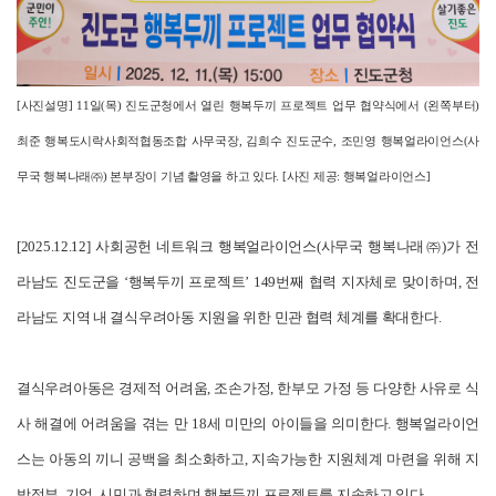
[
사진설명]
11
일(목) 진도군청에서 열린 행복두끼 프로젝트 업무 협약식에서 (왼쪽부터)
최준 행복도시락사회적협동조합 사무국장, 김희수 진도군수, 조민영 행복얼라이언스(사
무국 행복나래㈜) 본부장이 기념 촬영을 하고 있다.
[사진 제공: 행복얼라이언스]
[2025.12.12]
사회공헌 네트워크 행복얼라이언스(사무국 행복나래㈜)가
전
라남도 진도군을 ‘행복두끼 프로젝트’ 149번째 협력 지자체로 맞이하며, 전
라남도 지역 내 결식우려아동 지원을 위한 민관 협력 체계를 확대한다.
결식우려아동은 경제적 어려움, 조손가정, 한부모 가정 등 다양한 사유로 식
사 해결에 어려움을 겪는 만 18세 미만의 아이들을 의미한다. 행복얼라이언
스는 아동의 끼니 공백을 최소화하고, 지속가능한 지원체계 마련을 위해 지
방정부, 기업, 시민과 협력하며 행복두끼 프로젝트를 지속하고 있다.