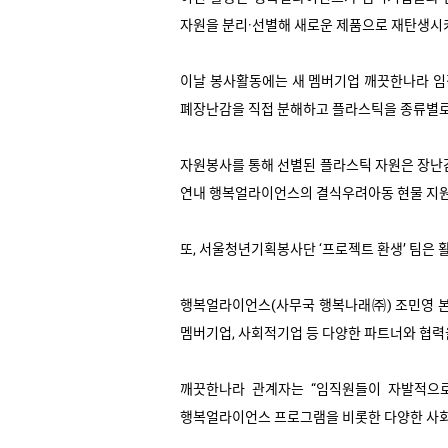
자원을 분리·선별해 새로운 제품으로 재탄생시
이날 봉사활동에는 새 멤버기업 깨끗한나라 
폐장난감을 직접 분해하고 플라스틱을 종류별로
자원봉사를 통해 선별된 플라스틱 자원은 장난
연내 행복얼라이언스의 결식우려아동 현물 지원 
또
,
서울청년기획봉사단 ‘프로젝트 환생’ 팀은 
행복얼라이언스
(
사무국 행복나래㈜
)
조민영 
멤버기업
,
사회적기업 등 다양한 파트너와 협력
깨끗한나라 관계자는 “임직원들이 자발적으로
행복얼라이언스 프로그램을 비롯한 다양한 사회