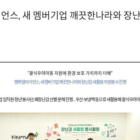
이언스, 새 멤버기업 깨끗한나라와 장
“결식우려아동 지원에 환경 보호 가치까지 더해”
행복얼라이언스
,
새 멤버기업 깨끗한나라와 장난감 새활용 자원봉사 진행
 임직원∙청년 봉사단
,
폐장난감 선별·분해 진행… 우산∙보냉백 등으로 새활용해 결식우려