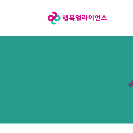
행
복
얼
라
이
언
스
메
인
페
이
지
로
이
동