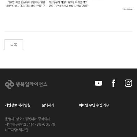
아
시
아
투
목록
데
이
기
고
사
회
문
개인정보 처리방침
문의하기
이메일 무단 수집 거부
제
운영처-상호 : 행복나래 주식회사
에
사업자등록번호 : 114-86-00579
맞
대표자명: 박재한