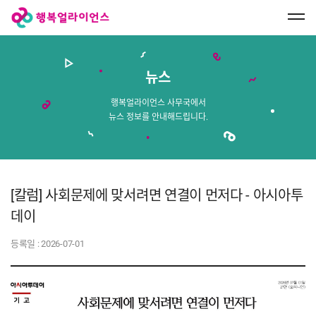
행
복
얼
라
이
언
스
뉴스
메
인
페
행복얼라이언스 사무국에서
이
뉴스 정보를 안내해드립니다.
지
로
이
동
[칼럼] 사회문제에 맞서려면 연결이 먼저다 - 아시아투
데이
등록일 :
2026-07-01