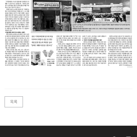
동
아
일
보
목록
장
애
인
56