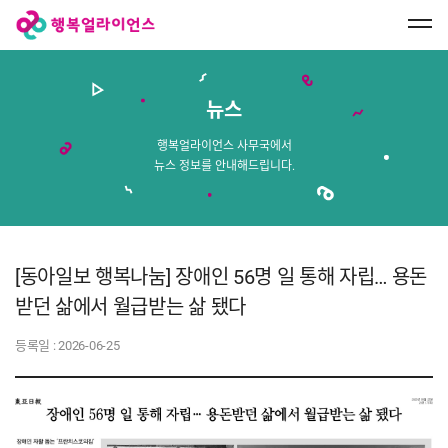
행
복
얼
라
이
언
스
뉴스
메
인
페
행복얼라이언스 사무국에서
이
뉴스 정보를 안내해드립니다.
지
로
이
동
[동아일보 행복나눔] 장애인 56명 일 통해 자립… 용돈
받던 삶에서 월급받는 삶 됐다
등록일 :
2026-06-25