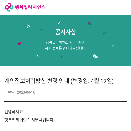
행
복
얼
라
이
언
스
공지사항
메
인
페
행복얼라이언스 사무국에서
이
공지 정보를 안내해드립니다.
지
로
이
동
개인정보처리방침 변경 안내 (변경일: 4월 17일)
등록일 :
2023-04-10
안녕하세요.
행복얼라이언스 사무국입니다.