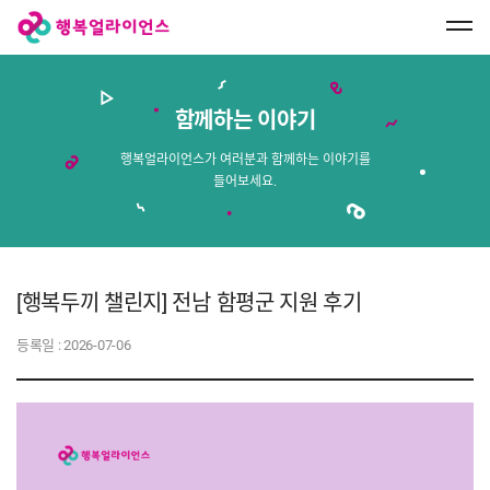
행
복
얼
라
이
언
스
함께하는 이야기
메
인
페
행복얼라이언스가 여러분과 함께하는 이야기를
이
들어보세요.
지
로
이
동
[행복두끼 챌린지] 전남 함평군 지원 후기
등록일 :
2026-07-06