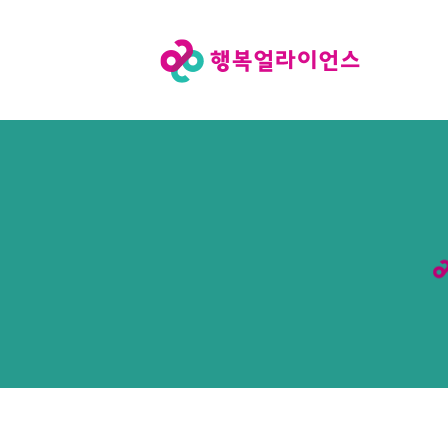
행
복
얼
라
이
언
스
메
인
페
이
지
로
이
동