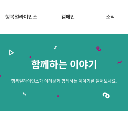
행복얼라이언스
캠페인
소식
행복얼라이언스 소개
행복두끼 챌린지
공지사항
함께하는 기업
행복상자 캠페인
뉴스
함께하는 이야기
함께하는 지방정부
행복공감 프로젝트
함께하는 이야기
행복얼라이언스가 여러분과 함께하는 이야기를 들어보세요.
FAQ · 문의하기