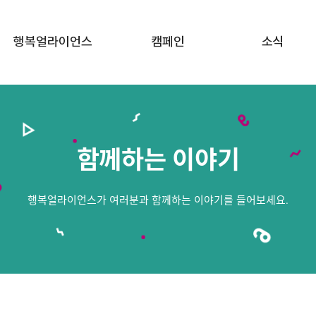
행복얼라이언스
캠페인
소식
행복얼라이언스 소개
행복두끼 챌린지
공지사항
함께하는 기업
행복상자 캠페인
뉴스
함께하는 이야기
함께하는 지방정부
행복공감 프로젝트
함께하는 이야기
행복얼라이언스가 여러분과 함께하는 이야기를 들어보세요.
FAQ · 문의하기