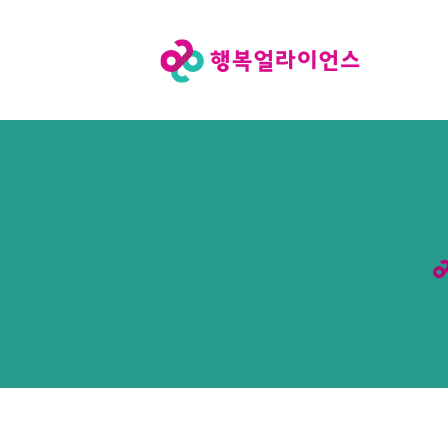
행
복
얼
라
이
언
스
메
인
페
이
지
로
이
동